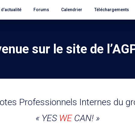
l d’actualité
Forums
Calendrier
Téléchargements
enue sur le site de l’A
lotes Professionnels Internes du 
« YES
WE
CAN! »